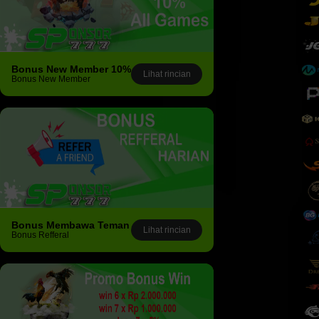
Bonus New Member 10%
Lihat rincian
Bonus New Member
Bonus Membawa Teman
Lihat rincian
Bonus Refferal