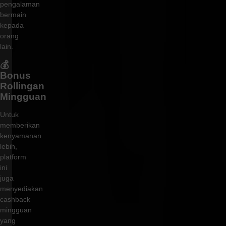
pengalaman
bermain
kepada
orang
lain.
💰
Bonus
Rollingan
Mingguan
Untuk
memberikan
kenyamanan
lebih,
platform
ini
juga
menyediakan
cashback
mingguan
yang