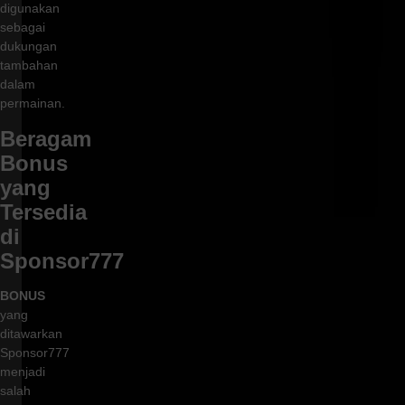
digunakan
sebagai
dukungan
tambahan
dalam
permainan.
Beragam
Bonus
yang
Tersedia
di
Sponsor777
BONUS
yang
ditawarkan
Sponsor777
menjadi
salah