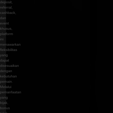
deposit,
referral,
cashback,
dan
event
khusus,
platform
ini
menawarkan
fleksibilitas
yang
dapat
disesuaikan
dengan
kebutuhan
pemain.
Melalui
pemanfaatan
yang
bijak,
bonus